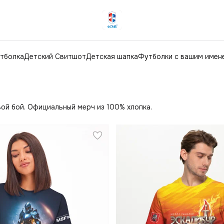
тболка
Детский Свитшот
Детская шапка
Футболки с вашим имен
й бой. Официальный мерч из 100% хлопка.