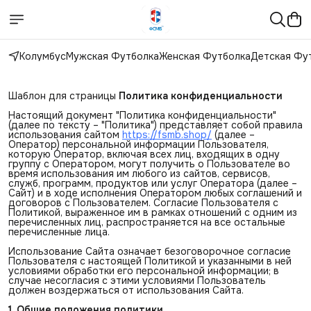
Колумбус
Мужская Футболка
Женская Футболка
Детская Фу
Шаблон для страницы
Политика конфиденциальности
Настоящий документ "Политика конфиденциальности"
(далее по тексту – "Политика") представляет собой правила
использования сайтом
https://fsmb.shop/
(далее –
Оператор) персональной информации Пользователя,
которую Оператор, включая всех лиц, входящих в одну
группу с Оператором, могут получить о Пользователе во
время использования им любого из сайтов, сервисов,
служб, программ, продуктов или услуг Оператора (далее –
Сайт) и в ходе исполнения Оператором любых соглашений и
договоров с Пользователем. Согласие Пользователя с
Политикой, выраженное им в рамках отношений с одним из
перечисленных лиц, распространяется на все остальные
перечисленные лица.
Использование Сайта означает безоговорочное согласие
Пользователя с настоящей Политикой и указанными в ней
условиями обработки его персональной информации; в
случае несогласия с этими условиями Пользователь
должен воздержаться от использования Сайта.
1. Общие положения политики