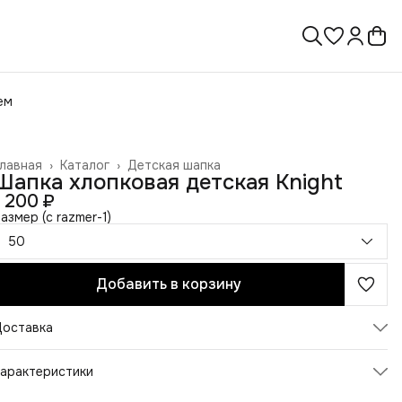
ем
лавная
›
Каталог
›
Детская шапка
Шапка хлопковая детская Knight
1 200 ₽
азмер (c razmer-1)
50
Добавить в корзину
Доставка
арактеристики
Артикул