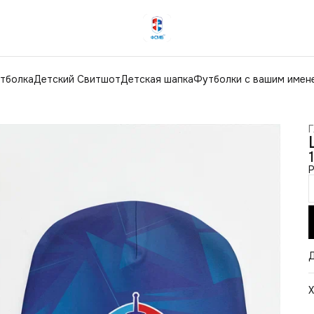
тболка
Детский Свитшот
Детская шапка
Футболки с вашим имен
Г
Р
Х