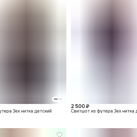
2 500 ₽
утера 3ех нитка детский
Свитшот из футера 3ех нитка 