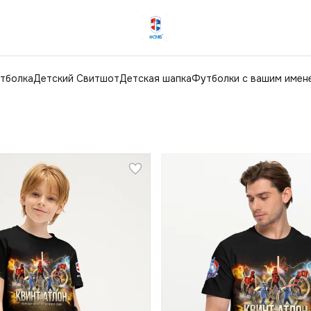
тболка
Детский Свитшот
Детская шапка
Футболки с вашим имен