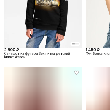
2 500 ₽
1 450 ₽
Свитшот из футера 3ех нитка детский
Футболка хло
Квинт Атлон